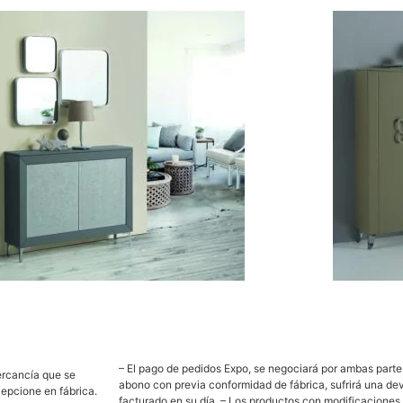
– El pago de pedidos Expo, se negociará por ambas parte
ercancía que se
abono con previa conformidad de fábrica, sufrirá una de
epcione en fábrica.
facturado en su día. – Los productos con modificacione