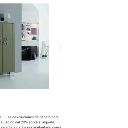
s. – Las devoluciones de género para
valuación del 20% sobre el importe
s, serán abonados por adelantado como