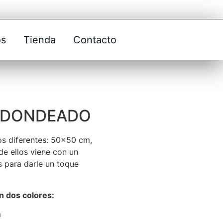
os
Tienda
Contacto
REDONDEADO
os diferentes: 50×50 cm,
e ellos viene con un
 para darle un toque
n dos colores:
m