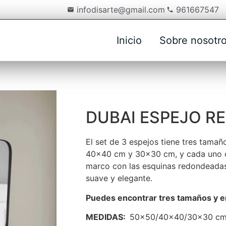
infodisarte@gmail.com
961667547
Inicio
Sobre nosotr
DUBAI ESPEJO 
El set de 3 espejos tiene tres tamañ
40×40 cm y 30×30 cm, y cada uno d
marco con las esquinas redondeadas
suave y elegante.
Puedes encontrar tres tamaños y e
MEDIDAS:
50×50/40×40/30×30 c