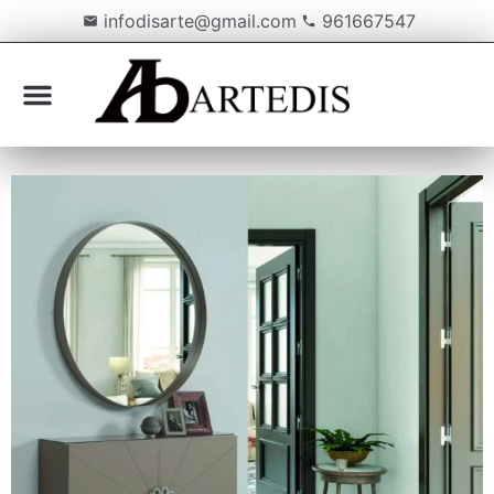
infodisarte@gmail.com
961667547
Sobre nosotros